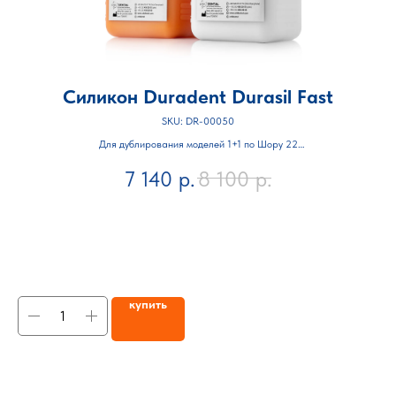
Силикон Duradent Durasil Fast
l
SKU:
DR-00050
Для дублирования моделей 1+1 по Шору 22
 Hot
7 140
р.
8 100
р.
Объём 1 кг + 1 кг
купить