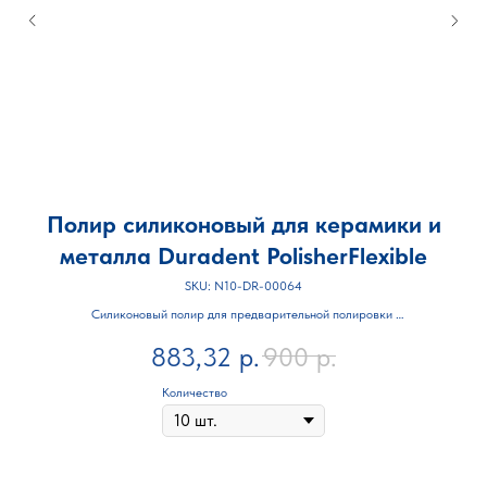
Полир силиконовый для керамики и
металла Duradent PolisherFlexible
SKU:
N10-DR-00064
Силиконовый полир для предварительной полировки
 и
керамики и металла
883,32
р.
900
р.
Количество в упаковке 100 шт
Количество