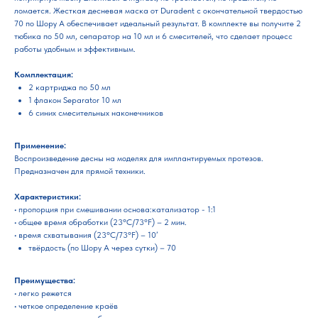
ломается. Жесткая десневая маска от Duradent с окончательной твердостью
70 по Шору А обеспечивает идеальный результат. В комплекте вы получите 2
тюбика по 50 мл, сепаратор на 10 мл и 6 смесителей, что сделает процесс
работы удобным и эффективным.
Комплектация:
2 картриджа по 50 мл
1 флакон Separator 10 мл
6 синих смесительных наконечников
Применение:
Воспроизведение десны на моделях для имплантируемых протезов.
Предназначен для прямой техники.
Характеристики:
• пропорция при смешивании основа:катализатор - 1:1
• общее время обработки (23°C/73°F) – 2 мин.
• время схватывания (23°C/73°F) – 10’
твёрдость (по Шору А через сутки) – 70
Преимущества:
• легко режется
• четкое определение краёв