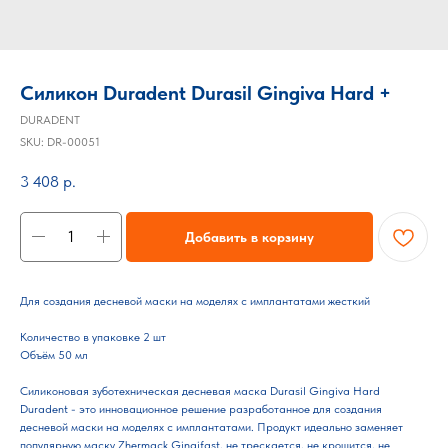
Cиликон Duradent Durasil Gingiva Hard +
DURADENT
SKU:
DR-00051
3 408
р.
Добавить в корзину
Для создания десневой маски на моделях с имплантатами жесткий
Количество в упаковке 2 шт
Объём 50 мл
Силиконовая зуботехническая десневая маска Durasil Gingiva Hard
Duradent - это инновационное решение разработанное для создания
десневой маски на моделях с имплантатами. Продукт идеально заменяет
популярную маску Zhermack Gingifast, не трескается, не крошится, не