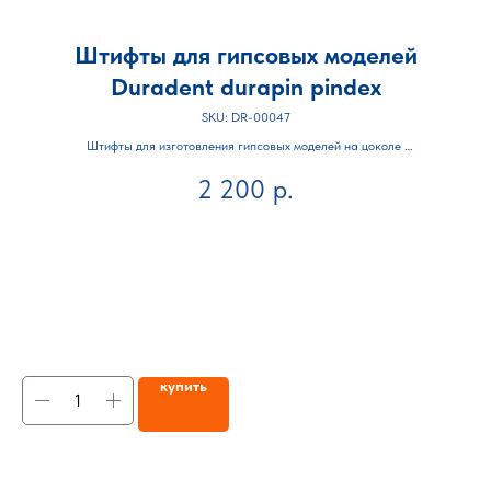
Штифты для гипсовых моделей
Duradent durapin pindex
SKU:
DR-00047
Штифты для изготовления гипсовых моделей на цоколе
Du
 и
2 200
р.
Количество в упаковке 1000 шт
купить