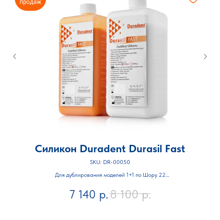
продаж
я
Силикон Duradent Durasil Fast
К
al
SKU:
DR-00050
Для дублирования моделей 1+1 по Шору 22
ic
7 140
р.
8 100
р.
Объём 1 кг + 1 кг