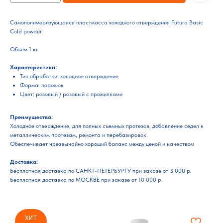
Самополимеризующаяся пластмасса холодного отверждения Futura Basic
Cold powder
Объём 1 кг
Характеристики:
Тип обработки: холодное отверждение
Форма: порошок
Цвет: розовый / розовый с прожилками
Преимущества:
Холодное отверждение, для полных съемных протезов, добавление седел к
металлическим протезам, ремонта и перебазировок.
Обеспечивает чрезвычайно хороший баланс между ценой и качеством
Доставка:
Бесплатная доставка по САНКТ-ПЕТЕРБУРГУ при заказе от 3 000 р.
Бесплатная доставка по МОСКВЕ при заказе от 10 000 р.
ХИТ